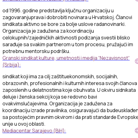
od 1996.
godine
predstavlja
ključnu
organizaciju
u
zagovaranju
prava
i
dobrobiti
novinara
u
Hrvatskoj
.
Članovi
sindikata
aktivno
se bore
za
bolje
uslove
rada
novinarki
.
Organizacija
je
zadužena
za
koordinaciju
cel
okupnih
/
zajedničkih
aktivnosti
podizanja
svesti
i
blisko
sarađuje
sa
svakim
partnerom
u tom
procesu
,
pružajući
im
potrebnu
mentorsku
podršku
.
Granski sindikat kulture, umetnosti i medija “Nezavisnost“
(Srbija):
sindikat
koji
ima
za
cilj
zaštitu
ekonomskih
,
socijalnih
,
obrazovnih
,
profesionalnih
i
kulturnih
interesa
svojih
članova
zaposlenih
u
delatnostima
koje
obuhvata
. U
okviru
sidnikata
deluje
i
ženska
sekcij
koja
se
redovno
bavi
ovakvim
slučajevim
a.
Organizacija
je
zadužena
za
koordinaciju
izrade
prav
ilnika
,
osiguravajući
da
bude
usklađe
sa
postojećim
pravnim
okvirom
i
da
prati
standarde
Evropsk
unije
u
ovoj
oblasti
.
Mediacentar Sarajevo (BiH):