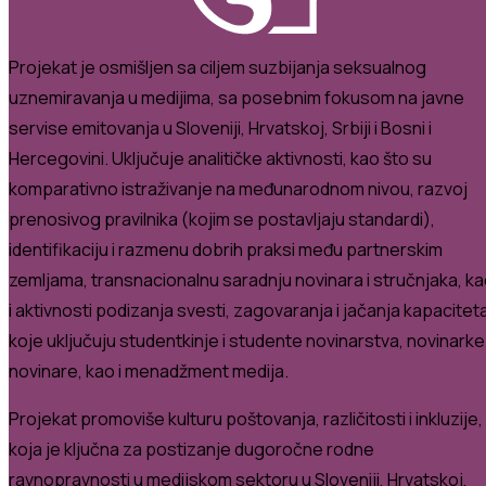
Projekat je osmišljen sa ciljem suzbijanja seksualnog
uznemiravanja u medijima, sa posebnim fokusom na javne
servise emitovanja u Sloveniji, Hrvatskoj, Srbiji i Bosni i
Hercegovini.
Uključuje analitičke aktivnosti, kao što su
komparativno istraživanje na međunarodnom nivou, razvoj
prenosivog pravilnika (kojim se postavljaju standardi),
identifikaciju i razmenu dobrih praksi među partnerskim
zemljama, transnacionalnu saradnju novinara i stručnjaka, k
i aktivnosti podizanja svesti, zagovaranja i jačanja kapacitet
koje uključuju studentkinje i studente novinarstva, novinarke 
novinare, kao i menadžment medija.
Projekat promoviše kulturu poštovanja, različitosti i inkluzije,
koja je ključna za postizanje dugoročne rodne
ravnopravnosti u medijskom sektoru u Sloveniji, Hrvatskoj,