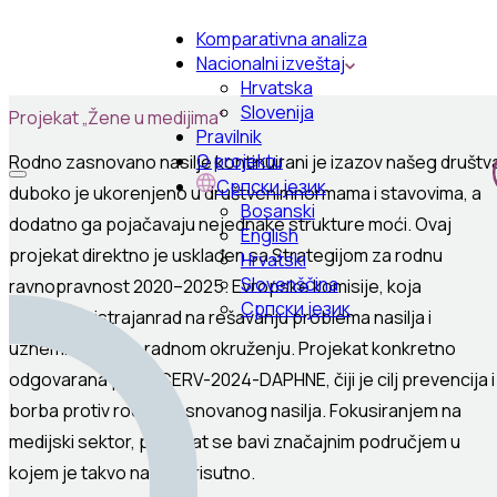
Komparativna analiza
Nacionalni izveštaj
Hrvatska
Slovenija
Projekat „Žene u medijima“
Pravilnik
O projektu
Rodno
zasnovano
nasilje
kontinuirani
je
izazov
našeg
društv
Српски језик
duboko
je
ukorenjeno
u
društvenim
normama
i
stavovima
, a
Bosanski
dodatno
ga
pojačavaju
nejednake
strukture
moći
.
Ovaj
English
projekat
direktno
je
usklađen
sa
Strategijom
za
rodnu
Hrvatski
Slovenščina
ravnopravnost
2020–2025.
Evropske
komisije
,
koja
Српски језик
naglašava
istrajan
rad
na
rešavanju
problema
nasilja
i
uznemiravanja
u
radnom
okruženju
.
Projekat
konkretno
odgovara
na
poziv
CERV-2024-DAPHNE,
čiji
je
cilj
prevencija
i
borba
protiv
rod
no
zasnovanog
nasilja
.
Fokusiranjem
na
medijski
sektor
,
projekat
se
bavi
značajnim
područjem
u
kojem
je
takvo
nasilje
prisutno
.