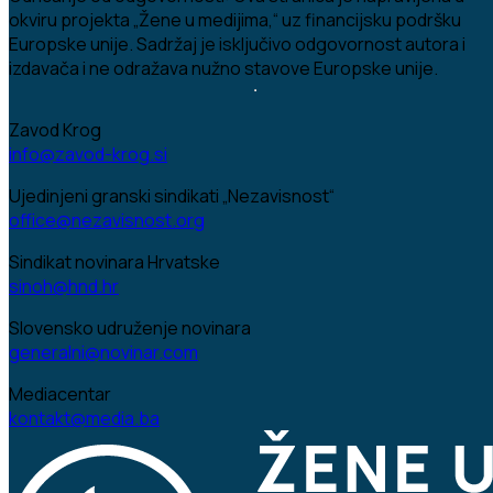
okviru projekta „Žene u medijima,“ uz financijsku podršku
Europske unije. Sadržaj je isključivo odgovornost autora i
izdavača i ne odražava nužno stavove Europske unije.
Zavod Krog
info@zavod-krog.si
Ujedinjeni granski sindikati „Nezavisnost“
office@nezavisnost.org
Sindikat novinara Hrvatske
sinoh@hnd.hr
Slovensko udruženje novinara
generalni@novinar.com
Mediacentar
kontakt@media.ba