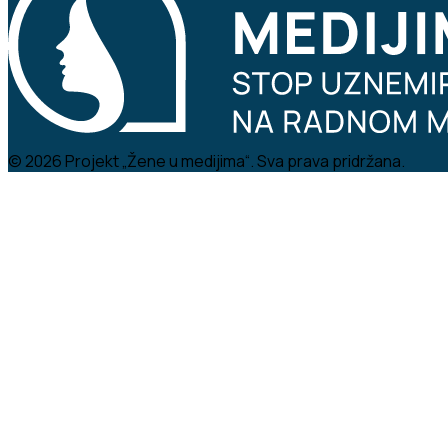
© 2026 Projekt „Žene u medijima“. Sva prava pridržana.