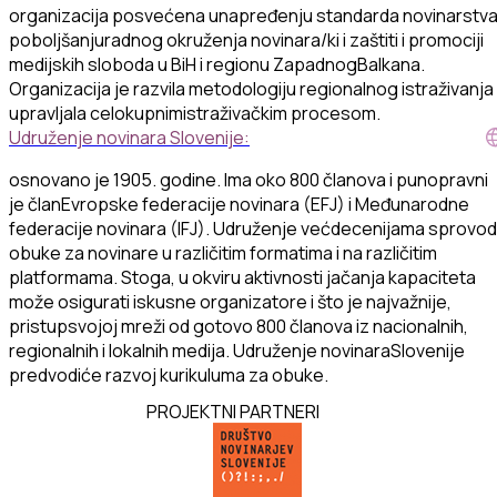
organizacija
posvećena
unapređenju
standarda
novinarstv
poboljšanju
radnog
okruženja
novinara
/
ki
i
zašti
ti
i
promociji
medijskih
sloboda
u
BiH
i
regionu
Zapadnog
Balkana
.
Organizacija
je
razvila
metodologiju
regionalnog
istraživanja
upravljala
celokupnim
istraž
iva
čkim
procesom
.
Udruženje novinara Slovenije:
osnovano
je 1905.
godine
.
Ima
oko
800
članova
i
punopravni
je
član
Evropske
federacije
novinara
(EFJ)
i
Međunarodne
federacije
novinara
(IFJ).
Udruženje
već
decenijama
sprovod
obuke
za
novinare
u
različitim
formatima
i
na
različitim
platformama
.
Stoga
, u
okviru
aktivnosti
jačanja
kapaciteta
može
osigur
ati
iskusne
organizatore
i
što
je
najvažnije
,
pristup
svojoj
mreži
od
gotovo
800
članova
iz
nacionalnih
,
regionalnih
i
lokalnih
medija
.
Udruženje
novinara
Slovenije
predvodiće
razvoj
kurikuluma
za
obuke
.
PROJEKTNI PARTNERI