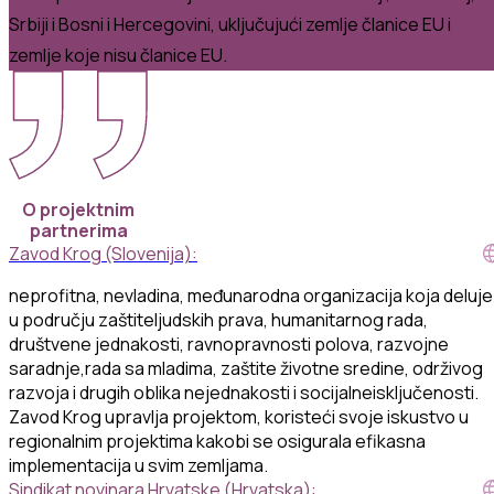
Srbiji i Bosni i Hercegovini, uključujući zemlje članice EU i
zemlje koje nisu članice EU.
O projektnim
partnerima
Zavod Krog (Slovenija):
neprofitna
,
nevladina
,
međunarodna
organizacija
koja
deluje
u
području
zaštite
ljudskih
prava
,
humanitarnog
rada
,
društvene
jednakosti
,
ravnopravnosti
polova
,
razvojne
saradnje
,
rada
sa
mladima
,
zaštite
životne
sredine
,
održivog
razvoja
i
drugih
oblika
nejednakosti
i
socijalne
isključenosti
.
Zavod
Krog
upravlja
projektom
,
koristeći
svoje
iskustvo
u
regionalnim
projektima
kako
bi se
osigurala
efikasna
implementacija
u
svim
zemljam
a
.
Sindikat novinara Hrvatske (Hrvatska):