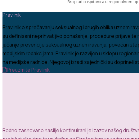
Broj i udio ispitanica u regionalnom 
Pravilnik
Pravilnik o sprečavanju seksualnog i drugih oblika uznemira
su definisani neprihvatljivo ponašanje, procedure prijave te 
jačanje prevencije seksualnog uznemiravanja, povećan stepen
medijskim redakcijama. Pravilnik je razvijen u sklopu region
na medijske radnice. Njegovoj izradi zajednički su doprineli st
Preuzmite Pravilnik
Rodno
zasnovano
nasilje
kontinuirani
je
izazov
našeg
društv
projekat
direktno
je
usklađen
sa
Strategijom
za
rodnu
ravno