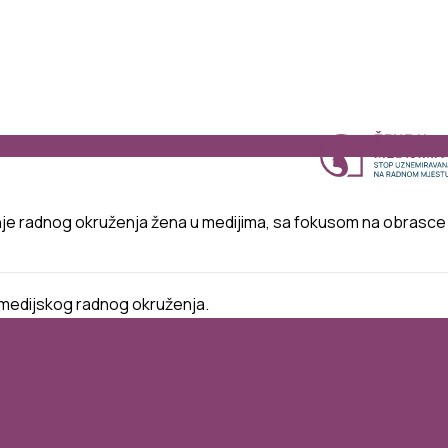
nje
radnog
okruženja
žena
u
medijima
,
sa
fokusom
na
obrasce
medijskog
radnog
okruženja
.