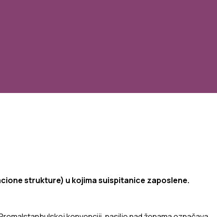
acione
strukture
) u
kojima
su
ispitanice
zaposlene
.
Prema
Istanbulskoj
konvenciji
,
nasilje
nad
ženama
označ
ava