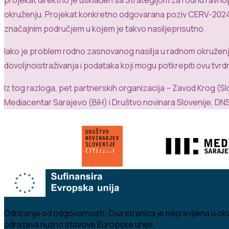
okruženju
.
Projekat
konkretno
odgovara
na
poziv
CERV-202
značajnim
područjem
u
kojem
je
takvo
nasilje
prisutno
.
Iako
je problem
rodno
zasnovanog
nasilja
u
radnom
okružen
dovoljno
istraživanja
i
podataka
koji
mogu
potkrepiti
ovu
tvrd
Iz
tog
razloga
, pet
partnerskih
organizacija
–
Zavod
Krog
(
Sl
Mediacentar
Sarajevo (
BiH
)
i
Društvo
novinara
Slovenije
, DNS
Odricanje od odgovornosti:
Ova stranica je napravljena u okv
odražava nužno stavove Europske unije.