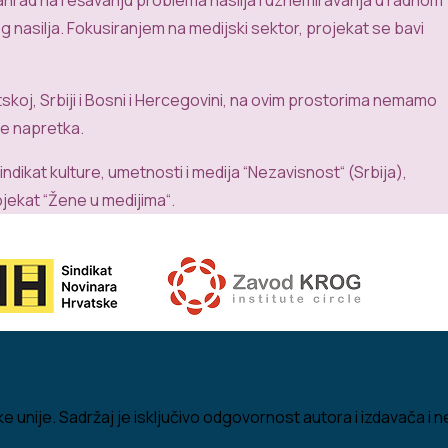
og
nasilja
.
Fokusiranjem
na
medijski
sektor
,
projekat
se
bavi
tsk
oj
,
Srbiji
i
Bosni
i
Hercegovini
,
na
ovim
prostorima
nemamo
je
napretka
.
indikat
kulture
,
umetnosti
i
medija
“
Nezavisnost
“
(
Srbija
),
ojekat
“
Žene
u
medijima
“
.
 unije. Sadržaj je isključivo odgovornost autora i izdavača i n