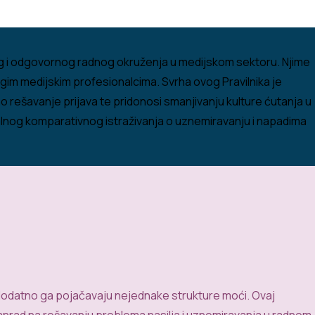
vog i odgovornog radnog okruženja u medijskom sektoru. Njime
ugim medijskim profesionalcima. Svrha ovog Pravilnika je
rešavanje prijava te pridonosi smanjivanju kulture ćutanja u
onalnog komparativnog istraživanja o uznemiravanju i napadima
dodatno
ga
pojačavaju
nejednake
strukture
moći
.
Ovaj
an
rad
na
rešavanju
problema
nasilja
i
uznemiravanja
u
radnom