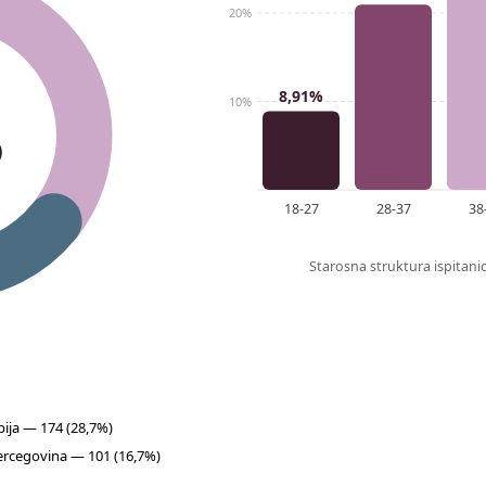
20%
8,91%
10%
)
18-27
28-37
38
Starosna struktura ispitan
bija — 174 (28,7%)
ercegovina — 101 (16,7%)