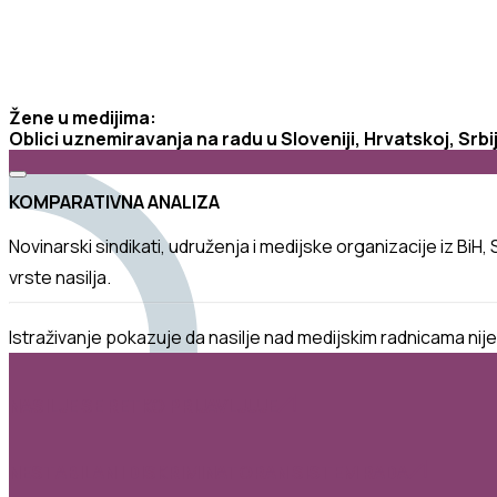
Žene u medijima:
Oblici uznemiravanja na radu u Sloveniji, Hrvatskoj, Srbij
KOMPARATIVNA ANALIZA
Novinarski
sindikati
,
udruženja
i
medijske
organizacije
iz
BiH
,
vrste
nasilja
.
Istraživanje
pokazuje
da
nasilje
nad
medijskim
radnicama
nije
NASILJE SE RETKO PRIJAVLJUJE
NESTABILAN I DISKRIMINATORAN SISTEM RADA