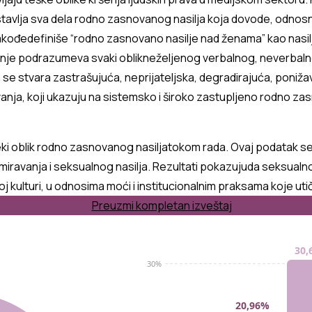
tavlja
sva
dela
rodno
zasnovanog
nasilja
koja
dovode
,
odnos
akođ
e
defini
še
“
rodno
zasnovano
nasilje
nad
ženama
”
kao
nasil
nje
podrazumeva
svaki
oblik
neželjenog
verbalnog
,
neverbal
a
se
stvara
zastrašujuća
,
neprijateljska
,
degradirajuća
,
poniža
vanja
,
koji
ukazuju
na
sistemsko
i
široko
zastupljeno
rodno
zas
ki
oblik
rodno
zasnovanog
nasilja
tokom
rada
.
Ovaj
podatak
s
miravanja
i
seksualnog
nasilja
.
Rezultati
pokazuju
da
seksualn
oj
kulturi
, u
odnosima
moći
i
institucionalnim
praksama
koje
uti
Preuzmi kompletan izveštaj
30,
30%
20,96%