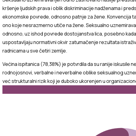
kršenje
ljudskih
prava
i
oblik
diskriminacije
nad
ženama
i
preds
ekonomske
povrede
,
odnosno
patnje
za
žene
.
Konvencija
t
ono
koje
nesrazmerno
utiče
na
žene
.
Seksualno
uznemira
va
odnosno
,
uz
ishod
povrede
dostojanstva
lica
,
posebno
kad
uspostavljaju
normativni
okvir
za
tumačenje
rezultata
istraži
radnicama
u
sve
četiri
zemlje
.
Većina
ispitanica
(78
,38
%)
je
potvrdila
da
su
ranije
iskusile
ne
rodnoj
osnovi
,
verbalne
i
neverbalne
oblike
seksualnog
uzne
već
strukturalni
rizik
koji
je
duboko
ukorenjen
u
organizacion