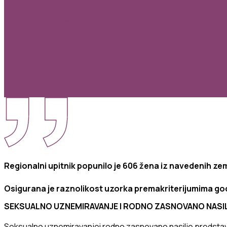
SLABI MEHANIZMI ZAŠTITE
ORGANIZACONA KULTURA KOJA POGODUJE ŠTETNIM P
OPTEREĆENJE NA MENTALNO ZDRAVLJE
Regionalni
upitnik
popunil
o
je 606
žena
iz
navedenih
zem
Osigurana
je
raznolikost
uzorka
prema
kriterijumima
go
SEKSUALNO UZNEMIRAVANJE I RODNO ZASNOVANO NASI
Seksualno
uznemiravanje
i
rodno
zasnovano
nasilje
predstav