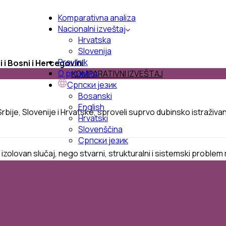
Komparativna analiza
Nacionalni izveštaj
Hrvatska
Slovenija
Pravilnik
i i Bosni i Hercegovini
O projektu
KOMPARATIVNI IZVEŠTAJ
Српски језик
Bosanski
English
Srbije
,
Slovenije
i
Hrvatske
,
sproveli
su
prvo
dubinsko
istraživa
Hrvatski
Slovenščina
Српски језик
izolovan
slučaj
,
nego
stvarni
,
strukturalni
i
sistemski
problem