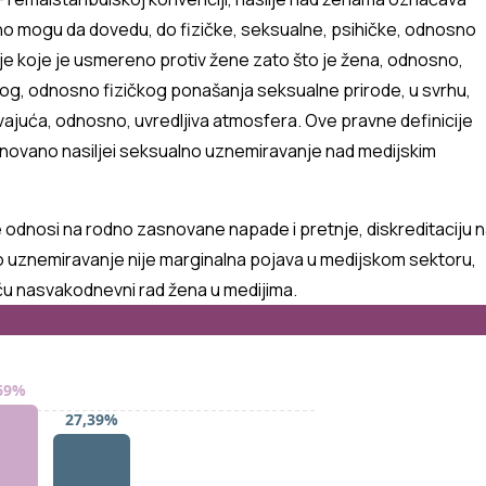
no
mogu
da
dovedu
, do
fizi
čke
,
se
ksualne
,
psihičke
,
odnosno
je
koje
je
usmereno
protiv
žene
zato
što
je
žena
,
odnosno
,
nog
,
odnosno
fizičkog
ponašanja
seksualne
prirode
, u
svrhu
,
vajuća
,
odnosno
,
uvredljiva
atmosfera
.
Ove
pravne
definicije
novano
nasilje
i
seksualno
uznemiravanje
nad
medijskim
e
odnosi
na
rodno
zasnovane
napade
i
pretnje
,
diskreditaciju
n
o
uznemiravanje
nije
marginalna
pojava
u
medijskom
sektoru
,
ču
na
svakodnevni
rad
žena
u
medijima
.
69%
27,39%