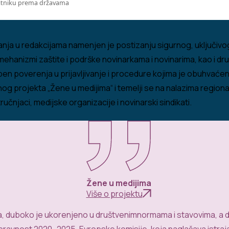
upitniku prema državama
vanja u redakcijama namenjen je postizanju sigurnog, uključi
mehanizmi zaštite i podrške novinarkama i novinarima, kao i dr
 poverenja u prijavljivanje i procedure kojima je obuhvaćeno 
alnog projekta „Žene u medijima“ i temelji se na nalazima regi
ručnjaci, medijske organizacije i novinarski sindikati.
Žene u medijima
Više o projektu
a
,
duboko
je
ukorenjeno
u
društvenim
normama
i
stavovima
, a
pravnost
2020–2025.
Evropske
komisije
,
koja
naglašava
istraj