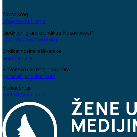
Zavod Krog
info@zavod-krog.si
Ujedinjeni granski sindikati „Nezavisnost“
office@nezavisnost.org
Sindikat novinara Hrvatske
sinoh@hnd.hr
Slovensko udruženje novinara
generalni@novinar.com
Mediacentar
kontakt@media.ba