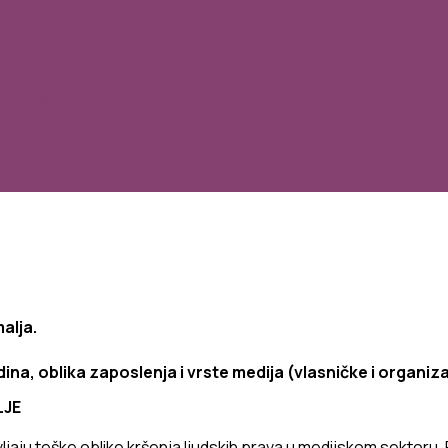
RAKSAMA
alja
.
dina
,
oblika
zaposlenja
i
vrste
medija
(
vlasničke
i
organiz
LJE
ljaju
teške
oblike
krš
enja
ljudskih
prava
u
medijskom
sektoru
.