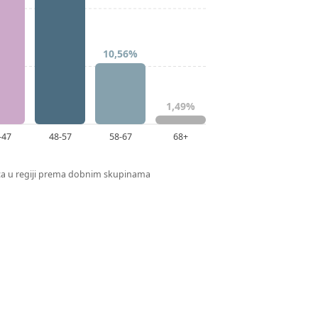
10,56%
1,49%
-47
48-57
58-67
68+
ica u regiji prema dobnim skupinama