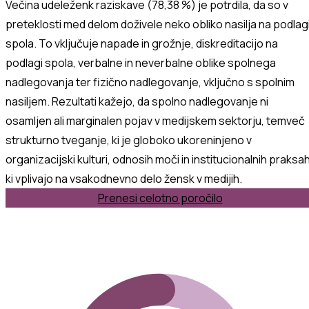
Večina udeleženk raziskave (78,38 %) je potrdila, da so v
preteklosti med delom doživele neko obliko
nasilja na podlag
spola
.
To vključuje napade in grožnje, diskreditacijo na
podlagi spola, verbalne in neverbalne oblike spolnega
nadlegovanja ter fizično nadlegovanje, vključno s spolnim
nasiljem. Rezultati kažejo, da spolno nadlegovanje ni
osamljen ali marginalen pojav v medijskem sektorju, temveč
strukturno tveganje, ki je globoko ukoreninjeno v
organizacijski kulturi, odnosih moči in institucionalnih praksah
ki vplivajo na vsakodnevno delo žensk v medijih.
Prenesi celotno poročilo