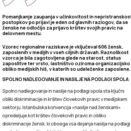
Pomanjkanje zaupanja v učinkovitost in nepristranskos
postopkov po prijavi
je eden
od
glavnih razlogov, da se
ženske ne odločijo za prijavo kršitev svojih
pravic na
delovnem mestu.
Vzorec regionalne raziskave je vključeval 606 žensk,
zaposlenih v medijih v vseh ciljnih državah. Raznolikost
vzorca je bila zagotovljena glede na starost, status
zaposlitve ter vrsto, lastništvo oziroma organizacijsko
obliko medijskih hiš, v katerih so udeleženke zaposlene
.
SPOLNO NADLEGOVANJE IN NASILJE NA PODLAGI SPOLA
Spolno nadlegovanje in nasilje
na podlagi spola
sta ključni
obliki diskriminacije in kršitev človekovih pravic v medijskem
sektorju.
Istanbulska
konvencij
a
»nasilje nad ženskami«
opredeljuje
kot kršitev človekovih pravic in oblik
o
diskriminacije žensk, ki obsega vsa dejanja
nasilja na podlagi