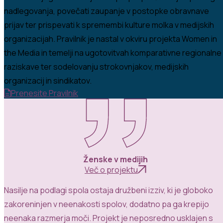
nadlegovanja, povečati zaupanje v postopke obravnave
prijav ter prispevati k spremembi kulture molka v medijskih
organizacijah. Pravilnik je nastal v okviru projekta Women in
the Media in temelji na ugotovitvah komparativne regionalne
raziskave ter sodelovanju strokovnjakov, medijskih
organizacij in sindikatov.
Prenesite Pravilnik
Ženske v medijih
Več o projektu
Nasilje na podlagi spola ostaja družbeni izziv, ki je globoko
zakoreninjen v neenakosti spolov, dodatno pa ga krepijo
neenaka razmerja moči
.
Projekt
je neposredno usklajen
s