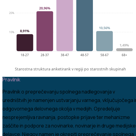
20,96%
20%
10,56%
8,91%
10%
1,49%
18-27
28-37
38-47
48-57
58-67
68+
Starostna struktura anketirank v regiji po starostnih skupinah
Pravilnik
Pravilnik o preprečevanju spolnega nadlegovanja v
uredništvih je namenjen ustvarjanju varnega, vključujočega i
odgovornega delovnega okolja v medijih. Opredeljuje
nesprejemljiva ravnanja, postopke prijave ter mehanizme
zaščite in podpore za novinarke, novinarje in druge medijske
delavce. Njegov namen je okrepiti preprečevanje spolnega