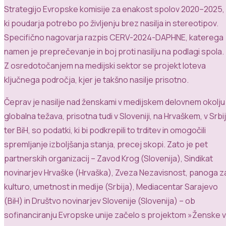
Strategijo Evropske komisije za enakost spolov 2020–2025
,
ki poudarja potrebo po življenju brez nasilja in stereotipov.
Specifično nagovarja razpis
CERV-2024-DAPHNE
, katerega
namen je preprečevanje in boj proti
nasilju na podlagi spola
.
Z osredotočanjem na medijski sektor
se projekt loteva
ključnega področja, kjer je takšno nasilje prisotno.
Čeprav je nasilje nad ženskami v medijskem delovnem okolju
globalna težava, prisotna tudi v Sloveniji, na Hrvaškem, v Srbij
ter BiH, so podatki, ki bi podkrepili to trditev in omogočili
spremljanje izboljšanja stanja, precej skopi.
Zato je pet
partnerskih organizacij – Zavod Krog (Slovenija), Sindikat
novinarjev Hrvaške (Hrvaška),
Zveza Nezavisnost, panoga z
kulturo, umetnost in medije (Srbija), Mediacentar Sarajevo
(BiH) in Društvo novinarjev Slovenije (Slovenija)
–
ob
sofinanci
ranju Evropske unije začelo s
projektom
»Ženske v