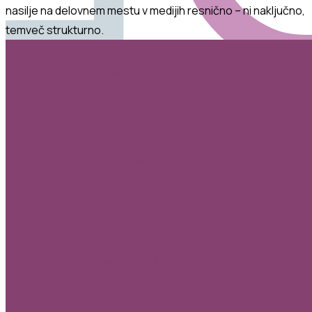
nasilje na delovnem mestu v medijih
resnično – ni naključno,
temveč strukturno.
NEZADOSTNO PRIJAVLJANJE NASILJA
NESTABILEN IN DISKRIMINATOREN SISTEM DELA
ŠIBKI MEHANIZMI ZAŠČITE