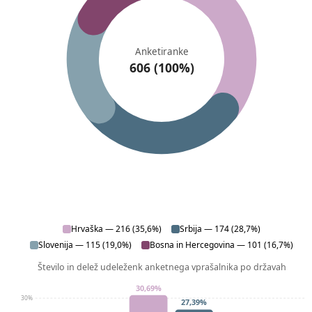
Anketiranke
606 (100%)
Hrvaška — 216 (35,6%)
Srbija — 174 (28,7%)
Slovenija — 115 (19,0%)
Bosna in Hercegovina — 101 (16,7%)
Število in delež udeleženk anketnega vprašalnika po državah
30,69%
30%
27,39%