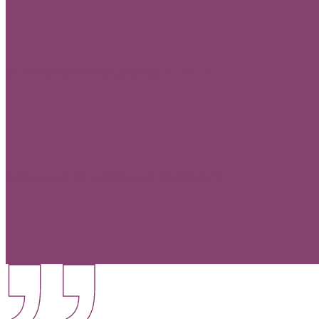
SLABA ORGANIZACIJSKA KULTURA
OBREMENITEV DUŠEVNEGA ZDRAVJA