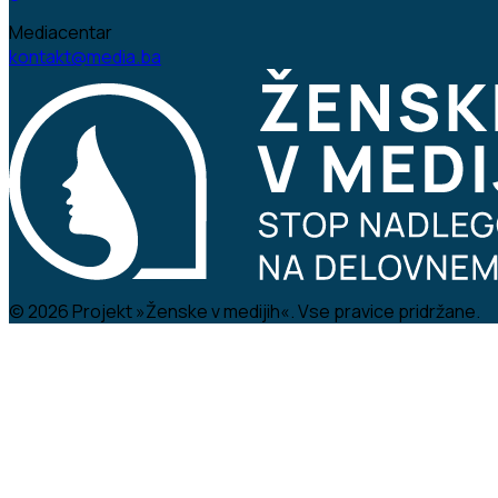
Mediacentar
kontakt@media.ba
© 2026 Projekt »Ženske v medijih«. Vse pravice pridržane.