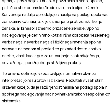
spola
, ki povzročijo ali bi lahko povzročila fizično, spolno,
psihično ali ekonomsko škodo oziroma trpljenje žensk.
Konvencija nadalje opredeljuje »
nasilje na podlagi spola
nad
ženskami« kot nasilje, ki je usmerjeno proti ženski, ker je
ženska, ali ki nesorazmerno prizadene ženske.
Spolno
nadlegovanje
je definirano kot kakršna koli oblika neželeneg
verbalnega, neverbalnega ali fizičnega ravnanja spolne
narave z namenom ali posledico prizadeti dostojanstvo
osebe, zlasti kadar gre za ustvarjanje zastrašujočega,
sovražnega, ponižujočega ali žaljivega okolja.
Te pravne definicije vzpostavljajo normativni okvir za
interpretacijo rezultatov raziskave
.
Rezultati v vse
h štirih
državah kažejo, da je
razširjenost
nasilja na podlagi spola
in
spolnega nadlegovanja
nad novinarkami
tako vsesplošna ko
sistemska
.