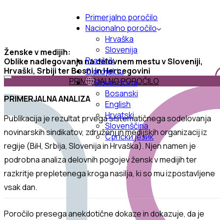
Primerjalno poročilo
Nacionalno poročilo
Hrvaška
Slovenija
Ženske v medijih:
Pravilnik
Oblike nadlegovanja na delovnem mestu v Sloveniji,
Hrvaški, Srbiji ter Bosni in Hercegovini
O projektu
PRIMERJALNO POROČILO
Slovenščina
Bosanski
PRIMERJALNA ANALIZA
English
Hrvatski
Publikacija je rezultat prvega sistematičnega sodelovanja
Slovenščina
novinarskih sindikatov, združenj in medijskih organizacij iz
Српски језик
regije (BiH, Srbija, Slovenija in Hrvaška). Njen namen je
podrobna analiza delovnih pogojev žensk v medijih ter
razkritje
prepletenega kroga
nasilja, ki so mu izpostavljene
vsak dan.
Poročilo presega anekdotične dokaze in dokazuje, da je