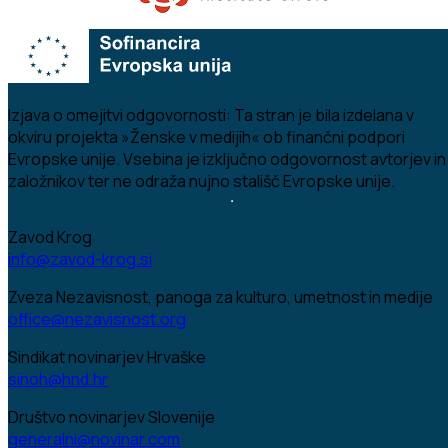
Izjava o omejitvi odgovornosti:
Ta stran je bila izdelana v
okviru projekta »Ženske v medijih« ob finančni podpori
Evropske unije. Vsebina je izključno odgovornost avtorjev in
založnikov ter ne odraža nujno stališč Evropske unije.
Zavod Krog
info@zavod-krog.si
Zveza Nezavisnost, panoga za kulturo, umetnost in medije
office@nezavisnost.org
Sindikat novinarjev Hrvaške
sinoh@hnd.hr
Društvo novinarjev Slovenije
generalni@novinar.com