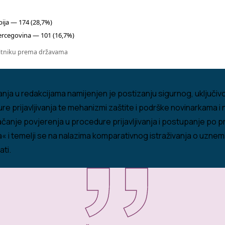
bija — 174 (28,7%)
ercegovina — 101 (16,7%)
upitniku prema državama
vanja u redakcijama namijenjen je postizanju sigurnog, uključ
edure prijavljivanja te mehanizmi zaštite i podrške novinarkama
ačanje povjerenja u procedure prijavljivanja i postupanje po p
ma« i temelji se na nalazima komparativnog istraživanja o uznem
ati.