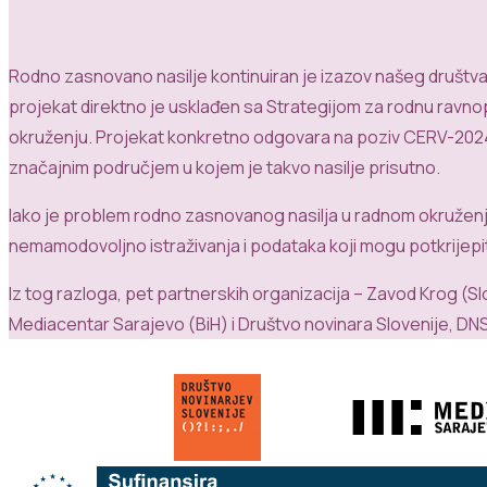
Rodno zasnovano nasilje kontinuiran je izazov našeg društv
projekat direktno je usklađen sa Strategijom za rodnu ravno
okruženju. Projekat konkretno odgovara na poziv CERV-2024-DA
značajnim područjem u kojem je takvo nasilje prisutno.
Iako je problem rodno zasnovanog nasilja u radnom okruženju u 
nemamodovoljno istraživanja i podataka koji mogu potkrijepi
Iz tog razloga, pet partnerskih organizacija – Zavod Krog (Slo
Mediacentar Sarajevo (BiH) i Društvo novinara Slovenije, DNS