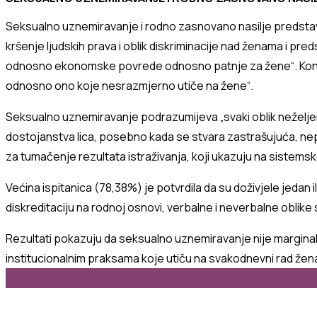
Seksualno uznemiravanje i rodno zasnovano nasilje predstavl
kršenje ljudskih prava i oblik diskriminacije nad ženama i p
odnosno ekonomske povrede odnosno patnje za
žene
“
.
Kon
odnosno ono koje nesrazmjerno utiče na žene
“.
Seksualno uznemiravanje podrazumijeva
„
svaki oblik nežel
dostojanstva lica, posebno kada se stvara zastrašujuća,
nep
za tumačenje rezultata istraživanja, koji ukazuju na sistems
Većina ispitanica (
78
,38%) je potvrdila da su
doživjele jedan il
diskreditaciju na rodnoj osnovi, verbalne i neverbalne oblik
Rezultati pokazuju da seksualno uznemiravanje nije marginaln
institucionaln
im
praks
ama
koje utiču na svakodnevni rad
žena