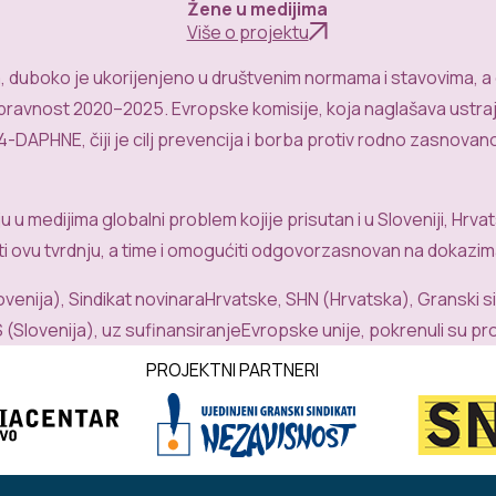
Žene u medijima
Više o projektu
a, duboko je ukorijenjeno u društvenim normama i stavovima, 
pravnost 2020–2025. Evropske komisije, koja naglašava ustraj
PHNE, čiji je cilj prevencija i borba protiv rodno zasnovanog
medijima globalni problem kojije prisutan i u Sloveniji, Hrvats
ti ovu tvrdnju, a time i omogućiti odgovorzasnovan na dokazim
venija), Sindikat novinaraHrvatske, SHN (Hrvatska), Granski sin
 (Slovenija), uz sufinansiranjeEvropske unije, pokrenuli su pr
PROJEKTNI PARTNERI