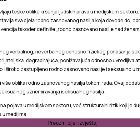
jaju teške oblike kršenja ljudskih prava u medijskom sektoru.
redstavlja sva djela rodno zasnovanog nasilja koja dovode do, 
vencija također definiše
„
rodno zasnovano nasilje nad ženam
jenog verbalnog, neverbalnog odnosno fizičkog ponašanja sek
rijateljska, degradirajuća, ponižavajuća odnosno uvredljiva 
ko i široko zastupljeno rodno zasnovano nasilje i seksualno uz
i više
oblik
a
rodno zasnovanog nasilja tokom rada.
Ovaj podata
e seksualnog uznemiravanja i
seksualnog nasilja.
a pojava u medijskom sektoru, već strukturalni rizik koji je d
 u medijima.
Preuzmi cijeli izvještaj