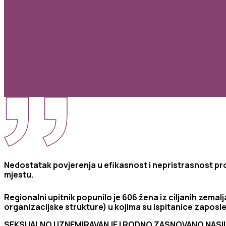
SLABI MEHANIZMI ZAŠTITE
ORGANIZACIJSKA KULTURA KOJA POGODUJE ŠTETNIM 
OPTEREĆENJE NA MENTALNO ZDRAVLJE
Nedostatak
povjerenja
u
efikasnost
i
nepristrasnost
pr
mjestu
.
Regionalni upitnik popunilo je 606 žena iz ciljanih zemalj
organizacijske strukture) u kojima su ispitanice zaposl
SEKSUALNO UZNEMIRAVANJE I RODNO ZASNOVANO NASI