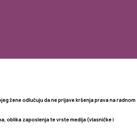
ojeg
žene
odlučuju
da ne
prijave
kršenja
prava
na
radnom
a, oblika zaposlenja te vrst
e
medija (vlasničke i