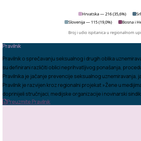
Hrvatska — 216 (35,6%)
Sr
Slovenija — 115 (19,0%)
Bosna i H
Broj i udio ispitanica u regionalnom 
Pravilnik
Pravilnik o sprečavanju seksualnog i drugih oblika uznemira
su definirani različiti oblici neprihvatljivog ponašanja, proc
Pravilnika je jačanje prevencije seksualnog uznemiravanja, j
Pravilnik je razvijen kroz regionalni projekat »Žene u mediji
doprinijeli stručnjaci, medijske organizacije i novinarski sindik
Preuzmite Pravilnik