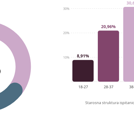
30,
30%
20,96%
20%
8,91%
10%
)
18-27
28-37
38
Starosna struktura ispitan