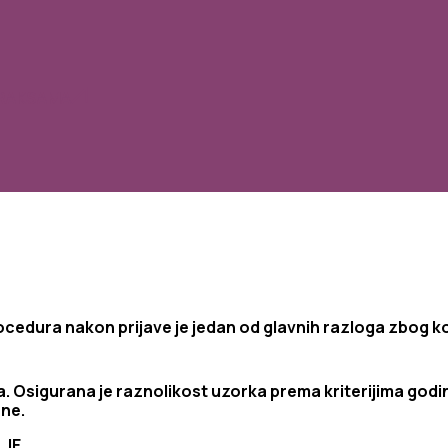
PRAKSAMA
ocedura
nakon
prijave
je
jedan
od
glavnih
razloga
zbog
k
a.
Osigurana je r
aznolikost uzorka prema kriterijima godin
ene.
LJE