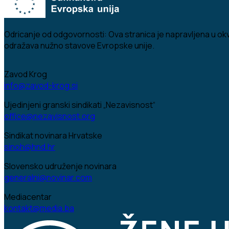
Odricanje od odgovornosti:
Ova stranica je napravljena u okv
odražava nužno stavove Evropske unije.
Zavod Krog
info@zavod-krog.si
Ujedinjeni granski sindikati „Nezavisnost“
office@nezavisnost.org
Sindikat novinara Hrvatske
sinoh@hnd.hr
Slovensko udruženje novinara
generalni@novinar.com
Mediacentar
kontakt@media.ba