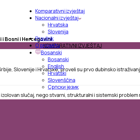
Komparativni izvještaj
Nacionalni izvještaj
Hrvatska
Slovenija
Pravilnik
i i Bosni i Hercegovini
O projektu
KOMPARATIVNI IZVJEŠTAJ
Bosanski
Bosanski
English
, Srbije, Slovenije i Hrvatske, proveli su prvo dubinsko istraž
Hrvatski
Slovenščina
Српски језик
 izolovan slučaj, nego stvarni, strukturalni i sistemski probl